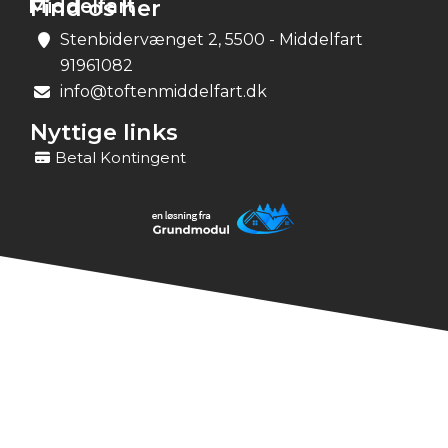
Middelfart
Find os her
Stenbidervænget 2, 5500 - Middelfart
91961082
info@toftenmiddelfart.dk
Nyttige links
Betal Kontingent