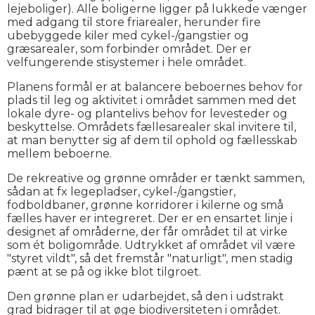
lejeboliger). Alle boligerne ligger på lukkede vænger
med adgang til store friarealer, herunder fire
ubebyggede kiler med cykel-/gangstier og
græsarealer, som forbinder området. Der er
velfungerende stisystemer i hele området.
Planens formål er at balancere beboernes behov for
plads til leg og aktivitet i området sammen med det
lokale dyre- og plantelivs behov for levesteder og
beskyttelse. Områdets fællesarealer skal invitere til,
at man benytter sig af dem til ophold og fællesskab
mellem beboerne.
De rekreative og grønne områder er tænkt sammen,
sådan at fx legepladser, cykel-/gangstier,
fodboldbaner, grønne korridorer i kilerne og små
fælles haver er integreret. Der er en ensartet linje i
designet af områderne, der får området til at virke
som ét boligområde. Udtrykket af området vil være
"styret vildt", så det fremstår "naturligt", men stadig
pænt at se på og ikke blot tilgroet.
Den grønne plan er udarbejdet, så den i udstrakt
grad bidrager til at øge biodiversiteten i området.