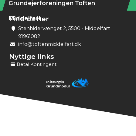
Grundejerforeningen Toften
Middelfart
Find os her
Stenbidervænget 2, 5500 - Middelfart
91961082
info@toftenmiddelfart.dk
Nyttige links
Betal Kontingent